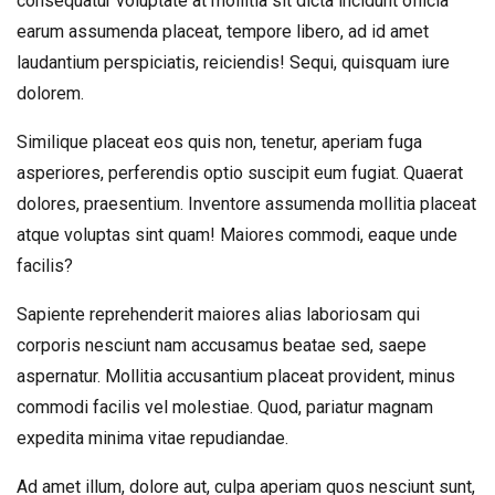
consequatur voluptate at mollitia sit dicta incidunt officia
earum assumenda placeat, tempore libero, ad id amet
laudantium perspiciatis, reiciendis! Sequi, quisquam iure
dolorem.
Similique placeat eos quis non, tenetur, aperiam fuga
asperiores, perferendis optio suscipit eum fugiat. Quaerat
dolores, praesentium. Inventore assumenda mollitia placeat
atque voluptas sint quam! Maiores commodi, eaque unde
facilis?
Sapiente reprehenderit maiores alias laboriosam qui
corporis nesciunt nam accusamus beatae sed, saepe
aspernatur. Mollitia accusantium placeat provident, minus
commodi facilis vel molestiae. Quod, pariatur magnam
expedita minima vitae repudiandae.
Ad amet illum, dolore aut, culpa aperiam quos nesciunt sunt,